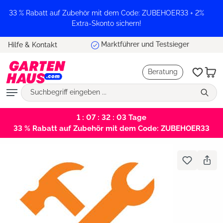
alt springen
33 % Rabatt auf Zubehör mit dem Code: ZUBEHOER33 + 2%
Extra-Skonto sichern!
Marktführer und Testsieger
Hilfe & Kontakt
Beratung
1 : 07 : 32 : 02
Tage
33 % Rabatt auf Zubehör mit dem Code: ZUBEHOER33
Bildergalerie überspringen