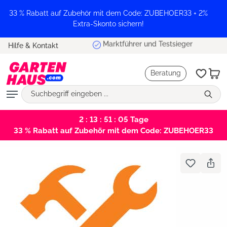
alt springen
33 % Rabatt auf Zubehör mit dem Code: ZUBEHOER33 + 2%
Extra-Skonto sichern!
Marktführer und Testsieger
Hilfe & Kontakt
Beratung
2 : 13 : 51 : 05
Tage
33 % Rabatt auf Zubehör mit dem Code: ZUBEHOER33
Bildergalerie überspringen