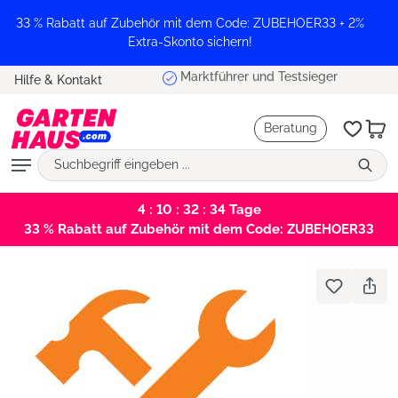
alt springen
33 % Rabatt auf Zubehör mit dem Code: ZUBEHOER33 + 2%
Extra-Skonto sichern!
Marktführer und Testsieger
Hilfe & Kontakt
Beratung
4 : 10 : 32 : 34
Tage
33 % Rabatt auf Zubehör mit dem Code: ZUBEHOER33
Bildergalerie überspringen