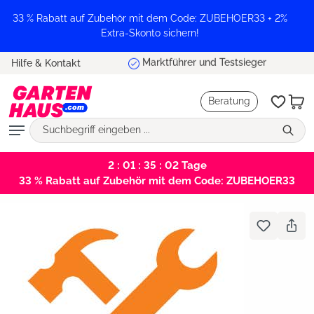
alt springen
33 % Rabatt auf Zubehör mit dem Code: ZUBEHOER33 + 2%
Extra-Skonto sichern!
Marktführer und Testsieger
Hilfe & Kontakt
Beratung
2 : 01 : 35 : 01
Tage
33 % Rabatt auf Zubehör mit dem Code: ZUBEHOER33
Bildergalerie überspringen