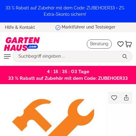
alt springen
33 % Rabatt auf Zubehör mit dem Code: ZUBEHOER33 + 2%
Extra-Skonto sichern!
Marktführer und Testsieger
Hilfe & Kontakt
Beratung
4 : 15 : 35 : 02
Tage
33 % Rabatt auf Zubehör mit dem Code: ZUBEHOER33
Bildergalerie überspringen