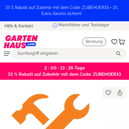
alt springen
33 % Rabatt auf Zubehör mit dem Code: ZUBEHOER33 + 2%
Extra-Skonto sichern!
Marktführer und Testsieger
Hilfe & Kontakt
Beratung
2 : 00 : 13 : 26
Tage
33 % Rabatt auf Zubehör mit dem Code: ZUBEHOER33
Bildergalerie überspringen