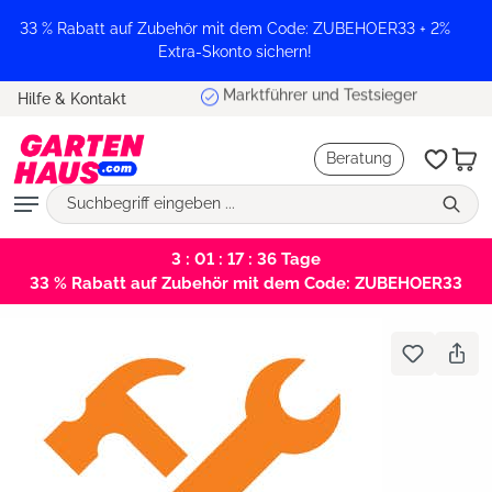
alt springen
33 % Rabatt auf Zubehör mit dem Code: ZUBEHOER33 + 2%
Extra-Skonto sichern!
Marktführer und Testsieger
Hilfe & Kontakt
Beratung
3 : 01 : 17 : 36
Tage
33 % Rabatt auf Zubehör mit dem Code: ZUBEHOER33
Bildergalerie überspringen