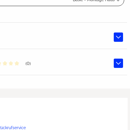
(0)
chschnittliche Bewertung von 0 von 5 Sternen
ückrufservice