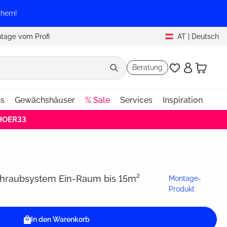
hern!
tage vom Profi
AT
|
Deutsch
Beratung
ns
Gewächshäuser
% Sale
Services
Inspiration
EHOER33
hraubsystem Ein-Raum bis 15m²
Montage-
Produkt
In den Warenkorb