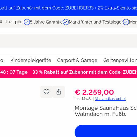
batt auf Zubehör mit dem Code: ZUBEHOER33 + 2% Extra-Skonto sic
Trustpilot
5 Jahre Garantie
Marktführer und Testsieger
Mon
o.
Kinderspielgeräte
Carport & Garage
Gartenpavillo
 48 : 07
Tage
33 % Rabatt auf Zubehör mit dem Code: ZUB
€ 2.259,00
inkl. MwSt. |
Versandkostenfrei
Montage SaunaHaus Sc
Walmdach m. Fußb.