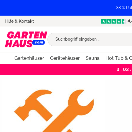
springen
Zur Hauptnavigation springen
33 % Ra
Hilfe & Kontakt
Gartenhäuser
Gerätehäuser
Sauna
Hot Tub & C
3 : 02 :
Bildergalerie überspringen