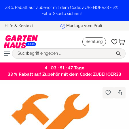
alt springen
33 % Rabatt auf Zubehör mit dem Code: ZUBEHOER33 + 2%
Extra-Skonto sichern!
Trustpilot
Hilfe & Kontakt
Beratung
4 : 03 : 51 : 47
Tage
33 % Rabatt auf Zubehör mit dem Code: ZUBEHOER33
Bildergalerie überspringen