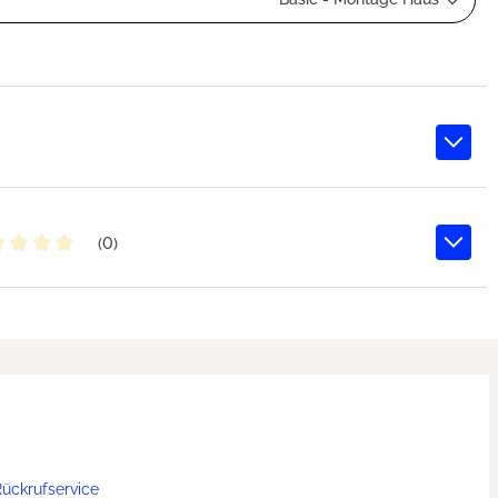
(0)
chschnittliche Bewertung von 0 von 5 Sternen
ückrufservice