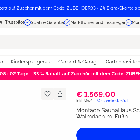
batt auf Zubehör mit dem Code: ZUBEHOER33 + 2% Extra-Skonto sic
Trustpilot
5 Jahre Garantie
Marktführer und Testsieger
Mon
o.
Kinderspielgeräte
Carport & Garage
Gartenpavillo
 08 : 02
Tage
33 % Rabatt auf Zubehör mit dem Code: ZUB
€ 1.569,00
inkl. MwSt. |
Versandkostenfrei
Montage SaunaHaus Sc
Walmdach m. Fußb.