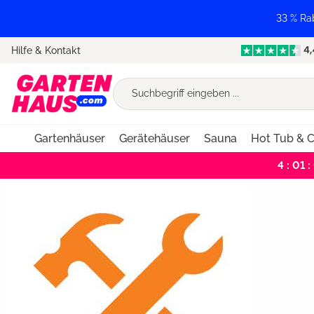
springen
Zur Hauptnavigation springen
33 % Ra
Hilfe & Kontakt
Gartenhäuser
Gerätehäuser
Sauna
Hot Tub & C
4 : 01 :
Bildergalerie überspringen