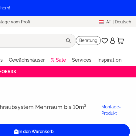
hern!
tage vom Profi
AT
|
Deutsch
Beratung
ns
Gewächshäuser
% Sale
Services
Inspiration
EHOER33
hraubsystem Mehrraum bis 10m²
Montage-
Produkt
In den Warenkorb