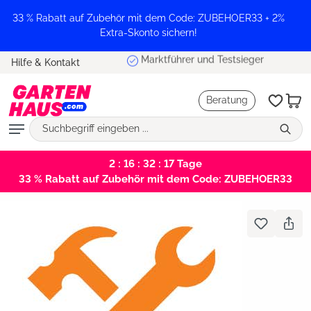
alt springen
33 % Rabatt auf Zubehör mit dem Code: ZUBEHOER33 + 2%
Extra-Skonto sichern!
Marktführer und Testsieger
Hilfe & Kontakt
Beratung
2 : 16 : 32 : 17
Tage
33 % Rabatt auf Zubehör mit dem Code: ZUBEHOER33
Bildergalerie überspringen