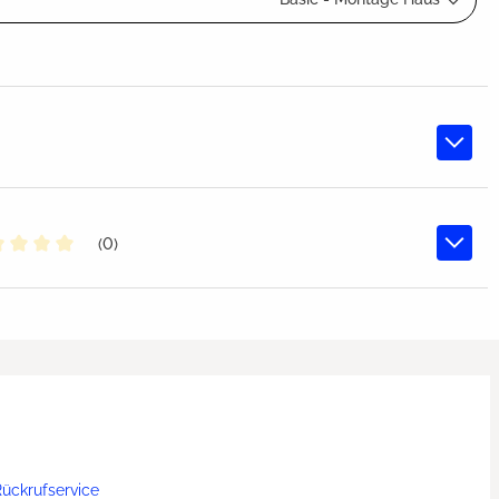
(0)
chschnittliche Bewertung von 0 von 5 Sternen
ückrufservice