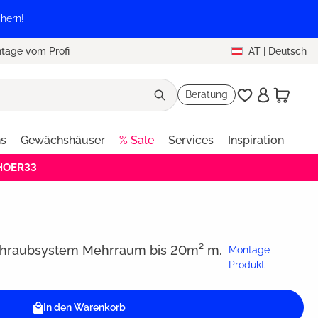
hern!
tage vom Profi
AT
|
Deutsch
Beratung
ns
Gewächshäuser
% Sale
Services
Inspiration
EHOER33
hraubsystem Mehrraum bis 20m² m.
Montage-
Produkt
In den Warenkorb