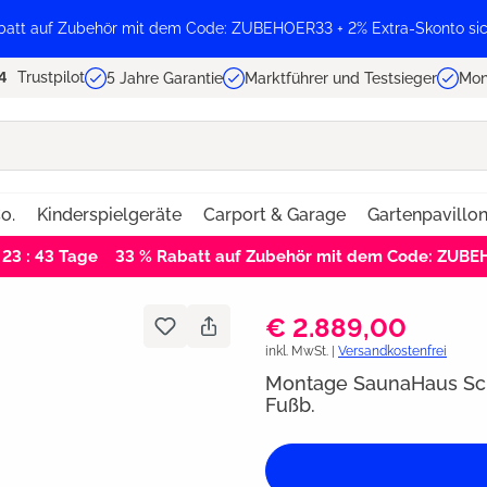
batt auf Zubehör mit dem Code: ZUBEHOER33 + 2% Extra-Skonto sic
Trustpilot
5 Jahre Garantie
Marktführer und Testsieger
Mon
o.
Kinderspielgeräte
Carport & Garage
Gartenpavillo
 23 : 43
Tage
33 % Rabatt auf Zubehör mit dem Code: ZUB
€ 2.889,00
inkl. MwSt. |
Versandkostenfrei
Montage SaunaHaus Sc
Fußb.