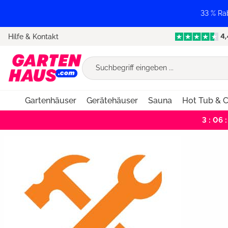
springen
Zur Hauptnavigation springen
33 % Ra
Hilfe & Kontakt
Gartenhäuser
Gerätehäuser
Sauna
Hot Tub & C
3 : 06 :
Bildergalerie überspringen