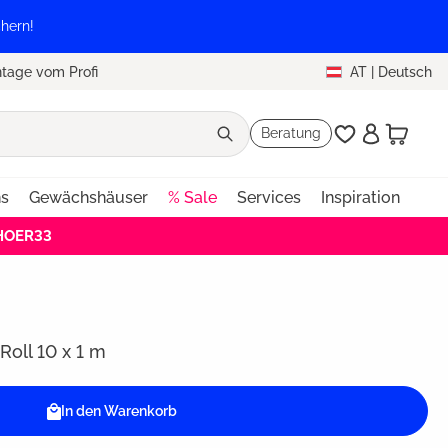
hern!
tage vom Profi
AT
|
Deutsch
Beratung
ns
Gewächshäuser
% Sale
Services
Inspiration
EHOER33
Roll 10 x 1 m
In den Warenkorb