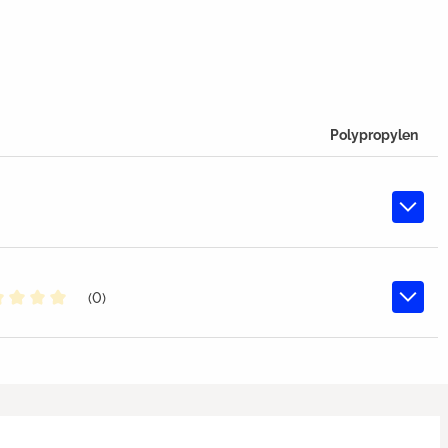
Polypropylen
(0)
chschnittliche Bewertung von 0 von 5 Sternen