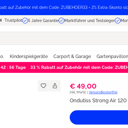
batt auf Zubehör mit dem Code: ZUBEHOER33 + 2% Extra-Skonto sic
Trustpilot
5 Jahre Garantie
Marktführer und Testsieger
Mon
o.
Kinderspielgeräte
Carport & Garage
Gartenpavillo
 42 : 56
Tage
33 % Rabatt auf Zubehör mit dem Code: ZUB
€ 49,00
inkl. MwSt. |
Versandkostenfrei
Ondutiss Strong Air 120 