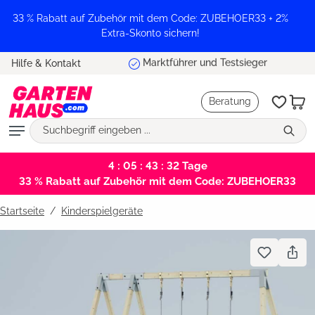
alt springen
33 % Rabatt auf Zubehör mit dem Code: ZUBEHOER33 + 2%
Extra-Skonto sichern!
Marktführer und Testsieger
Hilfe & Kontakt
Beratung
4 : 05 : 43 : 31
Tage
33 % Rabatt auf Zubehör mit dem Code: ZUBEHOER33
Startseite
Kinderspielgeräte
Bildergalerie überspringen