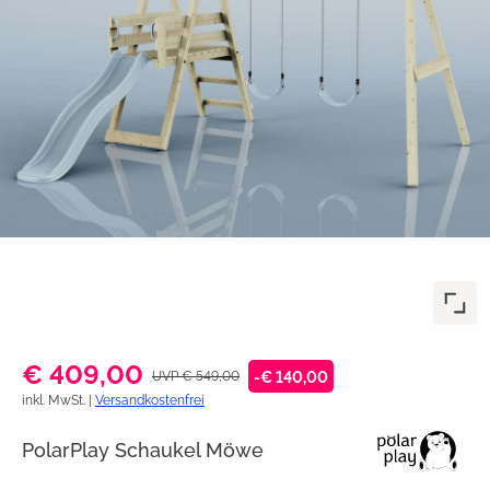
€ 409,00
UVP € 549,00
-€ 140,00
inkl. MwSt. |
Versandkostenfrei
PolarPlay Schaukel Möwe