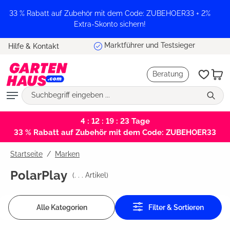
alt springen
33 % Rabatt auf Zubehör mit dem Code: ZUBEHOER33 + 2%
Extra-Skonto sichern!
Marktführer und Testsieger
Hilfe & Kontakt
Beratung
4 : 12 : 19 : 23
Tage
33 % Rabatt auf Zubehör mit dem Code: ZUBEHOER33
Startseite
Marken
PolarPlay
(
. . .
Artikel)
Alle Kategorien
Filter & Sortieren