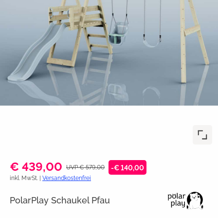
€ 439,00
UVP € 579,00
-€ 140,00
inkl. MwSt. |
Versandkostenfrei
PolarPlay Schaukel Pfau