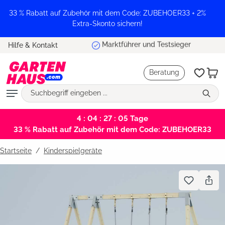
alt springen
33 % Rabatt auf Zubehör mit dem Code: ZUBEHOER33 + 2%
Extra-Skonto sichern!
Marktführer und Testsieger
Hilfe & Kontakt
Beratung
4 : 04 : 27 : 04
Tage
33 % Rabatt auf Zubehör mit dem Code: ZUBEHOER33
Startseite
Kinderspielgeräte
Bildergalerie überspringen