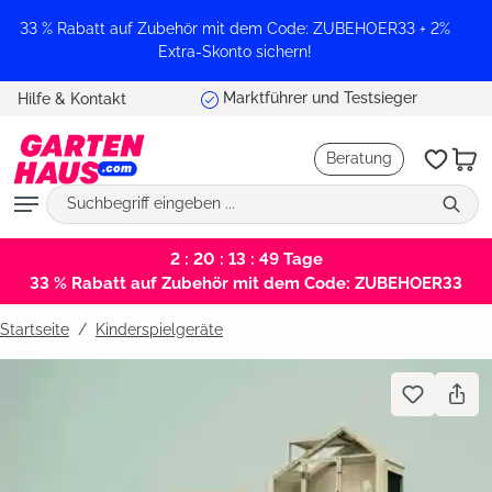
alt springen
33 % Rabatt auf Zubehör mit dem Code: ZUBEHOER33 + 2%
Extra-Skonto sichern!
Marktführer und Testsieger
Hilfe & Kontakt
Beratung
2 : 20 : 13 : 48
Tage
33 % Rabatt auf Zubehör mit dem Code: ZUBEHOER33
Startseite
Kinderspielgeräte
Bildergalerie überspringen