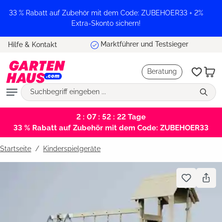
alt springen
33 % Rabatt auf Zubehör mit dem Code: ZUBEHOER33 + 2%
Extra-Skonto sichern!
Marktführer und Testsieger
Hilfe & Kontakt
Beratung
2 : 07 : 52 : 21
Tage
33 % Rabatt auf Zubehör mit dem Code: ZUBEHOER33
Startseite
Kinderspielgeräte
Bildergalerie überspringen