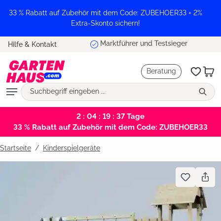
alt springen
33 % Rabatt auf Zubehör mit dem Code: ZUBEHOER33 + 2%
Extra-Skonto sichern!
Marktführer und Testsieger
Hilfe & Kontakt
Beratung
2 : 04 : 19 : 36
Tage
33 % Rabatt auf Zubehör mit dem Code: ZUBEHOER33
Startseite
Kinderspielgeräte
Bildergalerie überspringen