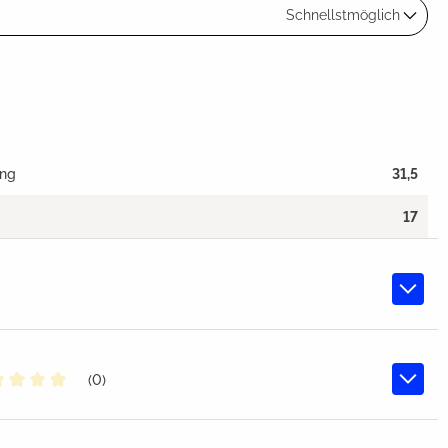
Schnellstmöglich
ang
31,5
17
(0)
chschnittliche Bewertung von 0 von 5 Sternen