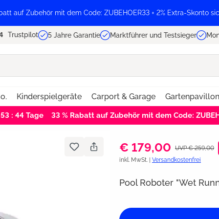
batt auf Zubehör mit dem Code: ZUBEHOER33 + 2% Extra-Skonto sic
Trustpilot
5 Jahre Garantie
Marktführer und Testsieger
Mon
o.
Kinderspielgeräte
Carport & Garage
Gartenpavillo
 53 : 44
Tage
33 % Rabatt auf Zubehör mit dem Code: ZUB
€ 179,00
UVP € 259,00
inkl. MwSt. |
Versandkostenfrei
Pool Roboter "Wet Runn