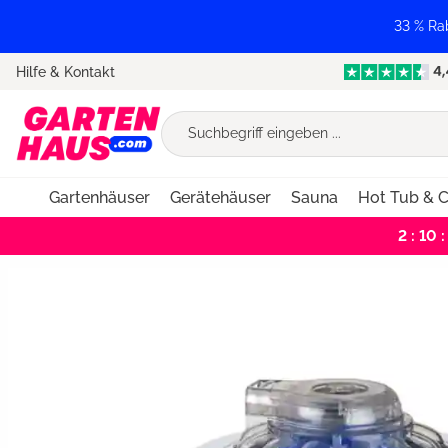
springen
Zur Hauptnavigation springen
33 % Ra
Hilfe & Kontakt
Gartenhäuser
Gerätehäuser
Sauna
Hot Tub & C
2 : 10 :
Bildergalerie überspringen