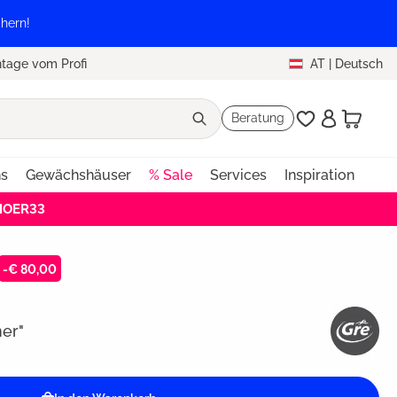
hern!
tage vom Profi
AT
|
Deutsch
Beratung
ns
Gewächshäuser
% Sale
Services
Inspiration
EHOER33
-€ 80,00
er"