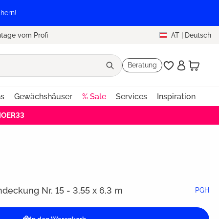
hern!
tage vom Profi
AT
|
Deutsch
Beratung
ns
Gewächshäuser
% Sale
Services
Inspiration
EHOER33
eckung Nr. 15 - 3,55 x 6,3 m
PGH