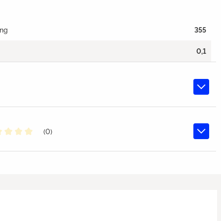
ang
355
0,1
(0)
chschnittliche Bewertung von 0 von 5 Sternen