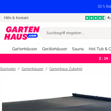
springen
Zur Hauptnavigation springen
33 % Ra
Hilfe & Kontakt
Gartenhäuser
Gerätehäuser
Sauna
Hot Tub & C
2 : 14 :
Startseite
Gartenhäuser
/
Gartenhaus Zubehör
Bildergalerie überspringen