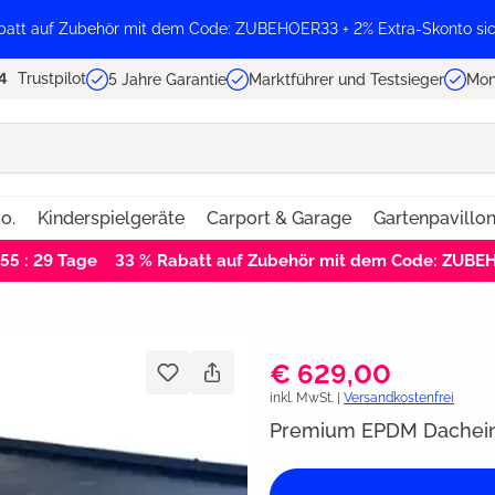
batt auf Zubehör mit dem Code: ZUBEHOER33 + 2% Extra-Skonto sic
Trustpilot
5 Jahre Garantie
Marktführer und Testsieger
Mon
o.
Kinderspielgeräte
Carport & Garage
Gartenpavillo
 55 : 29
Tage
33 % Rabatt auf Zubehör mit dem Code: ZUB
€ 629,00
inkl. MwSt. |
Versandkostenfrei
Premium EPDM Dacheind