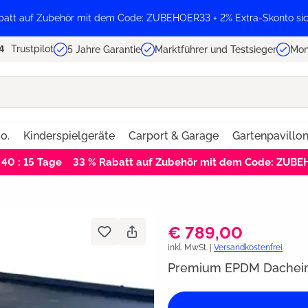
batt auf Zubehör mit dem Code: ZUBEHOER33 + 2% Extra-Skonto sic
Trustpilot
5 Jahre Garantie
Marktführer und Testsieger
Mon
o.
Kinderspielgeräte
Carport & Garage
Gartenpavillo
 40 : 15
Tage
33 % Rabatt auf Zubehör mit dem Code: ZUB
€ 789,00
inkl. MwSt. |
Versandkostenfrei
Premium EPDM Dacheind