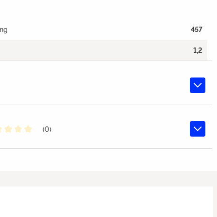
ang
457
1,2
(0)
chschnittliche Bewertung von 0 von 5 Sternen