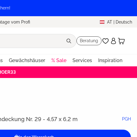
hern!
tage vom Profi
AT
|
Deutsch
Beratung
ns
Gewächshäuser
% Sale
Services
Inspiration
EHOER33
eckung Nr. 29 - 4,57 x 6,2 m
PGH