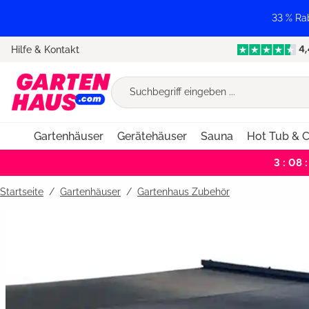
springen
Zur Hauptnavigation springen
33 % Ra
Hilfe & Kontakt
Gartenhäuser
Gerätehäuser
Sauna
Hot Tub & C
3 : 08 :
Startseite
Gartenhäuser
/
Gartenhaus Zubehör
Bildergalerie überspringen