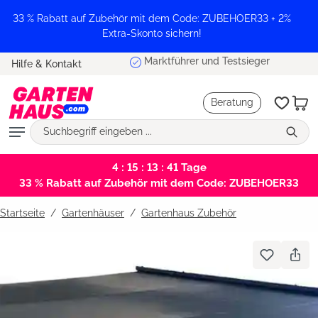
alt springen
33 % Rabatt auf Zubehör mit dem Code: ZUBEHOER33 + 2%
Extra-Skonto sichern!
Marktführer und Testsieger
Hilfe & Kontakt
Beratung
4 : 15 : 13 : 41
Tage
33 % Rabatt auf Zubehör mit dem Code: ZUBEHOER33
Startseite
Gartenhäuser
/
Gartenhaus Zubehör
Bildergalerie überspringen