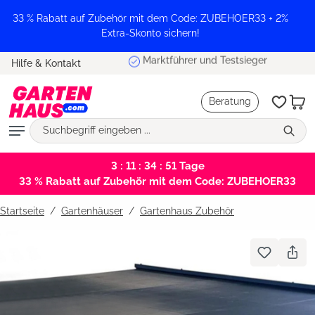
alt springen
33 % Rabatt auf Zubehör mit dem Code: ZUBEHOER33 + 2%
Extra-Skonto sichern!
Marktführer und Testsieger
Hilfe & Kontakt
Beratung
3 : 11 : 34 : 51
Tage
33 % Rabatt auf Zubehör mit dem Code: ZUBEHOER33
Startseite
Gartenhäuser
/
Gartenhaus Zubehör
Bildergalerie überspringen