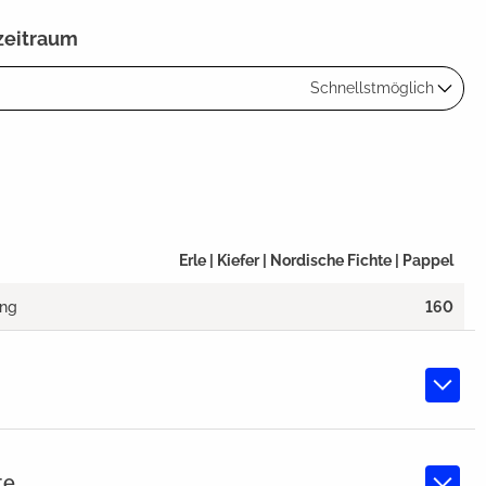
zeitraum
Schnellstmöglich
Erle | Kiefer | Nordische Fichte | Pappel
ang
160
te