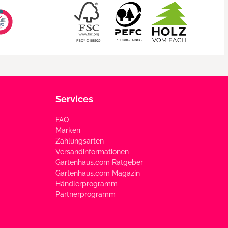
Services
FAQ
Marken
Zahlungsarten
Versandinformationen
Gartenhaus.com Ratgeber
Gartenhaus.com Magazin
Händlerprogramm
Partnerprogramm