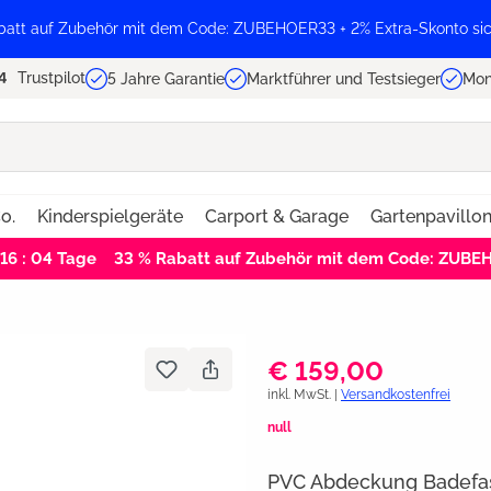
batt auf Zubehör mit dem Code: ZUBEHOER33 + 2% Extra-Skonto sic
Trustpilot
5 Jahre Garantie
Marktführer und Testsieger
Mon
o.
Kinderspielgeräte
Carport & Garage
Gartenpavillo
 16 : 04
Tage
33 % Rabatt auf Zubehör mit dem Code: ZUB
€ 159,00
inkl. MwSt. |
Versandkostenfrei
null
PVC Abdeckung Badefas