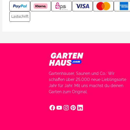
Lastschrift
Gartenhäuser, Saunen und Co.: Wir
schaffen über 25.000 neue Lieblingsorte
Jahr für Jahr. Mit uns machst du deinen
Garten zum Original.