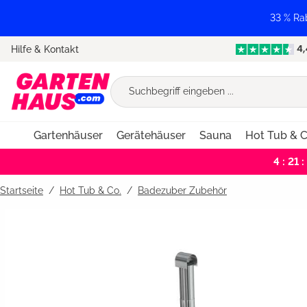
springen
Zur Hauptnavigation springen
33 % Ra
Hilfe & Kontakt
Gartenhäuser
Gerätehäuser
Sauna
Hot Tub & C
4 : 21 :
Startseite
Hot Tub & Co.
/
Badezuber Zubehör
Bildergalerie überspringen