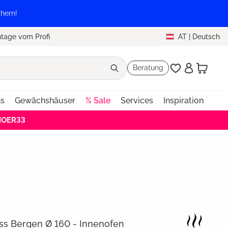
hern!
tage vom Profi
AT
|
Deutsch
Beratung
ns
Gewächshäuser
% Sale
Services
Inspiration
EHOER33
s Bergen Ø 160 - Innenofen