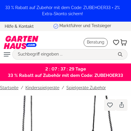
alt springen
33 % Rabatt auf Zubehör mit dem Code: ZUBEHOER33 + 2%
Extra-Skonto sichern!
Marktführer und Testsieger
Hilfe & Kontakt
Beratung
2 : 07 : 37 : 29
Tage
33 % Rabatt auf Zubehör mit dem Code: ZUBEHOER33
Startseite
Kinderspielgeräte
/
Spielgeräte Zubehör
Bildergalerie überspringen