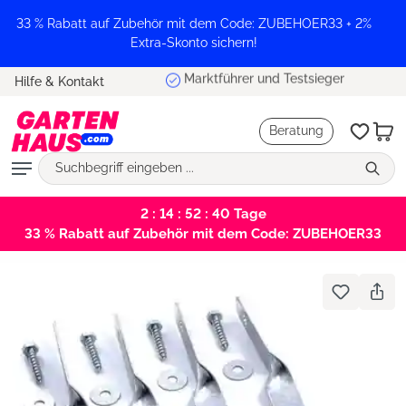
alt springen
33 % Rabatt auf Zubehör mit dem Code: ZUBEHOER33 + 2%
Extra-Skonto sichern!
Marktführer und Testsieger
Hilfe & Kontakt
Beratung
2 : 14 : 52 : 40
Tage
33 % Rabatt auf Zubehör mit dem Code: ZUBEHOER33
Bildergalerie überspringen