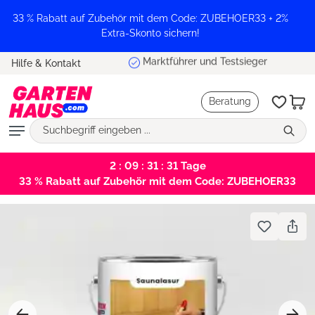
alt springen
33 % Rabatt auf Zubehör mit dem Code: ZUBEHOER33 + 2%
Extra-Skonto sichern!
Marktführer und Testsieger
Hilfe & Kontakt
Beratung
2 : 09 : 31 : 31
Tage
33 % Rabatt auf Zubehör mit dem Code: ZUBEHOER33
Bildergalerie überspringen