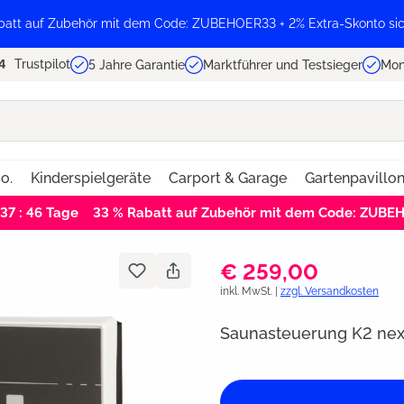
batt auf Zubehör mit dem Code: ZUBEHOER33 + 2% Extra-Skonto sic
Trustpilot
5 Jahre Garantie
Marktführer und Testsieger
Mon
o.
Kinderspielgeräte
Carport & Garage
Gartenpavillo
 37 : 46
Tage
33 % Rabatt auf Zubehör mit dem Code: ZUBE
€ 259,00
inkl. MwSt. |
zzgl. Versandkosten
Saunasteuerung K2 nex