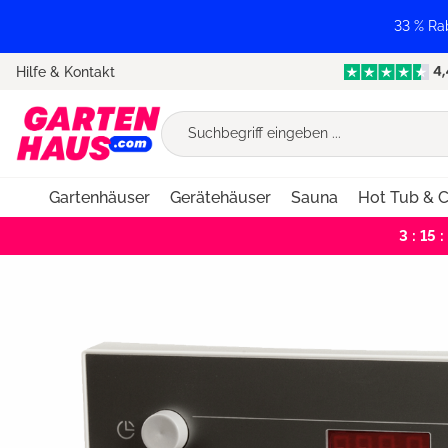
springen
Zur Hauptnavigation springen
33 % Ra
Hilfe & Kontakt
Gartenhäuser
Gerätehäuser
Sauna
Hot Tub & C
3 : 15 :
Bildergalerie überspringen