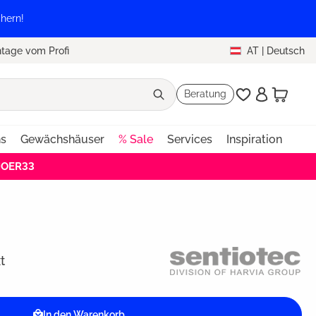
hern!
tage vom Profi
AT
|
Deutsch
Beratung
ns
Gewächshäuser
% Sale
Services
Inspiration
HOER33
t
In den Warenkorb