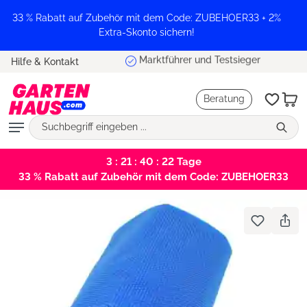
alt springen
33 % Rabatt auf Zubehör mit dem Code: ZUBEHOER33 + 2%
Extra-Skonto sichern!
Marktführer und Testsieger
Hilfe & Kontakt
Beratung
3 : 21 : 40 : 22
Tage
33 % Rabatt auf Zubehör mit dem Code: ZUBEHOER33
Bildergalerie überspringen