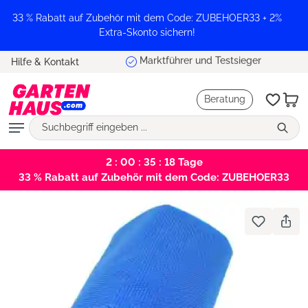
alt springen
33 % Rabatt auf Zubehör mit dem Code: ZUBEHOER33 + 2%
Extra-Skonto sichern!
Marktführer und Testsieger
Hilfe & Kontakt
Beratung
2 : 00 : 35 : 18
Tage
33 % Rabatt auf Zubehör mit dem Code: ZUBEHOER33
Bildergalerie überspringen