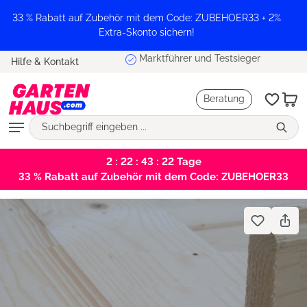
alt springen
33 % Rabatt auf Zubehör mit dem Code: ZUBEHOER33 + 2%
Extra-Skonto sichern!
Marktführer und Testsieger
Hilfe & Kontakt
Beratung
2 : 22 : 43 : 22
Tage
33 % Rabatt auf Zubehör mit dem Code: ZUBEHOER33
Bildergalerie überspringen