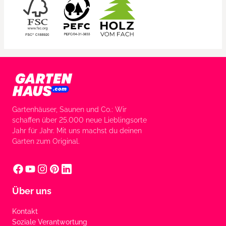
Gartenhäuser, Saunen und Co.: Wir
schaffen über 25.000 neue Lieblingsorte
Jahr für Jahr. Mit uns machst du deinen
Garten zum Original.
Über uns
Kontakt
Soziale Verantwortung