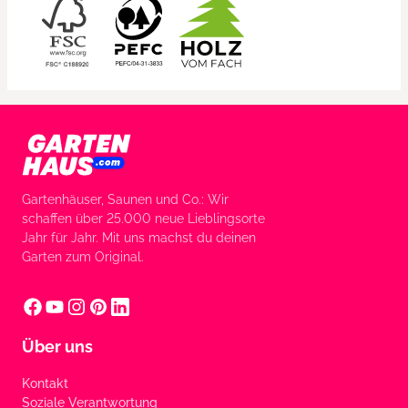
Gartenhäuser, Saunen und Co.: Wir
schaffen über 25.000 neue Lieblingsorte
Jahr für Jahr. Mit uns machst du deinen
Garten zum Original.
Über uns
Kontakt
Soziale Verantwortung