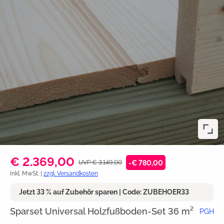
€ 2.369,00
UVP € 3.149,00
-€ 780,00
inkl. MwSt. |
zzgl. Versandkosten
Jetzt 33 % auf Zubehör sparen | Code: ZUBEHOER33
Sparset Universal Holzfußboden-Set 36 m²
PGH