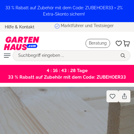
alt springen
33 % Rabatt auf Zubehör mit dem Code: ZUBEHOER33 + 2%
Extra-Skonto sichern!
Marktführer und Testsieger
Hilfe & Kontakt
Beratung
4 : 16 : 43 : 27
Tage
33 % Rabatt auf Zubehör mit dem Code: ZUBEHOER33
Bildergalerie überspringen