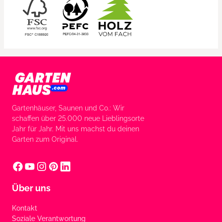
Gartenhäuser, Saunen und Co.: Wir
schaffen über 25.000 neue Lieblingsorte
Jahr für Jahr. Mit uns machst du deinen
Garten zum Original.
Über uns
Kontakt
Soziale Verantwortung