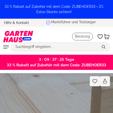
alt springen
33 % Rabatt auf Zubehör mit dem Code: ZUBEHOER33 + 2%
Extra-Skonto sichern!
Marktführer und Testsieger
Hilfe & Kontakt
Beratung
3 : 09 : 37 : 25
Tage
33 % Rabatt auf Zubehör mit dem Code: ZUBEHOER33
Bildergalerie überspringen