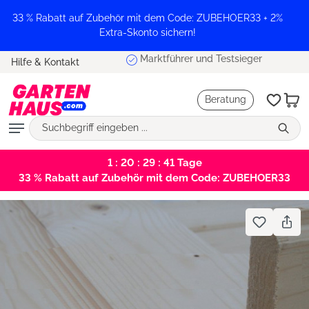
alt springen
33 % Rabatt auf Zubehör mit dem Code: ZUBEHOER33 + 2%
Extra-Skonto sichern!
Marktführer und Testsieger
Hilfe & Kontakt
Beratung
1 : 20 : 29 : 41
Tage
33 % Rabatt auf Zubehör mit dem Code: ZUBEHOER33
Bildergalerie überspringen