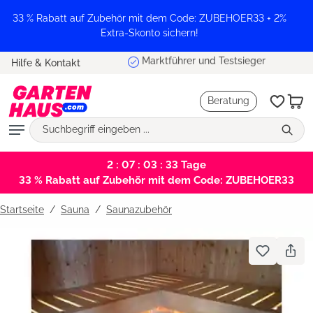
alt springen
33 % Rabatt auf Zubehör mit dem Code: ZUBEHOER33 + 2%
Extra-Skonto sichern!
Marktführer und Testsieger
Hilfe & Kontakt
Beratung
2 : 07 : 03 : 33
Tage
33 % Rabatt auf Zubehör mit dem Code: ZUBEHOER33
Startseite
Sauna
/
Saunazubehör
Bildergalerie überspringen