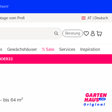
hern!
tage vom Profi
AT
|
Deutsch
Beratung
ns
Gewächshäuser
% Sale
Services
Inspiration
EHOER33
- bis 64 m²