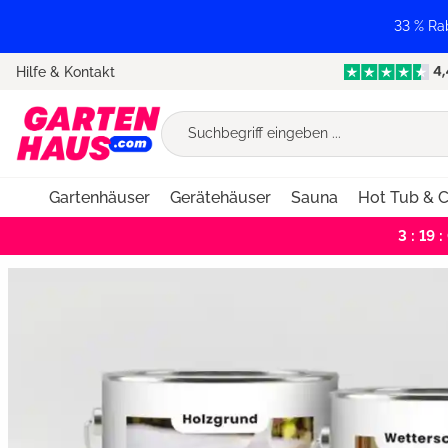
springen
Zur Hauptnavigation springen
33 % Ra
Hilfe & Kontakt
Gartenhäuser
Gerätehäuser
Sauna
Hot Tub & C
3 : 19 :
Bildergalerie überspringen