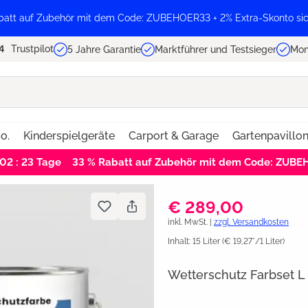
batt auf Zubehör mit dem Code: ZUBEHOER33 + 2% Extra-Skonto sic
Trustpilot
5 Jahre Garantie
Marktführer und Testsieger
Mon
o.
Kinderspielgeräte
Carport & Garage
Gartenpavillo
 02 : 23
Tage
33 % Rabatt auf Zubehör mit dem Code: ZUB
€ 289,00
inkl. MwSt. |
zzgl. Versandkosten
Inhalt:
15 Liter
(€ 19,27*/1 Liter)
Wetterschutz Farbset L 