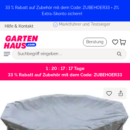
alt springen
33 % Rabatt auf Zubehör mit dem Code: ZUBEHOER33 + 2%
Extra-Skonto sichern!
Marktführer und Testsieger
Hilfe & Kontakt
Beratung
1 : 20 : 17 : 17
Tage
33 % Rabatt auf Zubehör mit dem Code: ZUBEHOER33
Bildergalerie überspringen