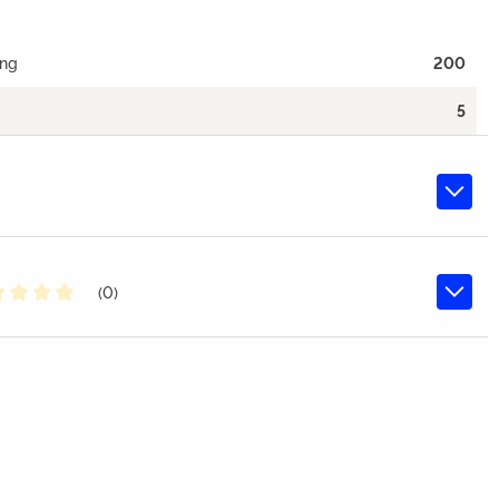
ang
200
5
(0)
chschnittliche Bewertung von 0 von 5 Sternen