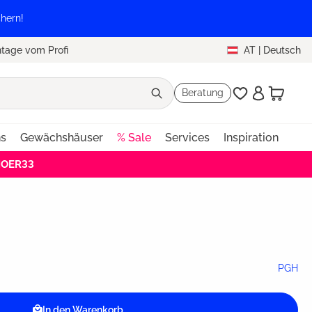
hern!
tage vom Profi
AT
|
Deutsch
Beratung
ns
Gewächshäuser
% Sale
Services
Inspiration
HOER33
PGH
In den Warenkorb