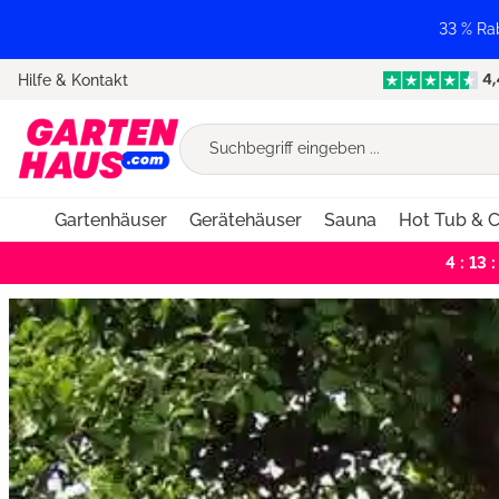
springen
Zur Hauptnavigation springen
33 % Ra
Hilfe & Kontakt
Gartenhäuser
Gerätehäuser
Sauna
Hot Tub & C
4 : 13 :
Bildergalerie überspringen