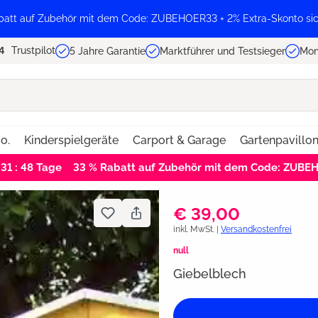
batt auf Zubehör mit dem Code: ZUBEHOER33 + 2% Extra-Skonto sic
Trustpilot
5 Jahre Garantie
Marktführer und Testsieger
Mon
o.
Kinderspielgeräte
Carport & Garage
Gartenpavillo
 31 : 48
Tage
33 % Rabatt auf Zubehör mit dem Code: ZUBE
€ 39,00
inkl. MwSt. |
Versandkostenfrei
null
Giebelblech