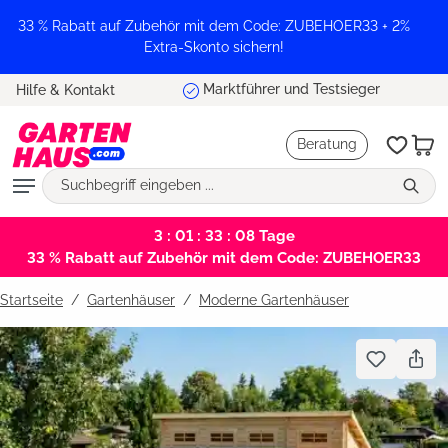
alt springen
33 % Rabatt auf Zubehör mit dem Code: ZUBEHOER33 + 2%
Extra-Skonto sichern!
Marktführer und Testsieger
Hilfe & Kontakt
Beratung
3 : 01 : 33 : 08
Tage
33 % Rabatt auf Zubehör mit dem Code: ZUBEHOER33
Startseite
Gartenhäuser
/
Moderne Gartenhäuser
Bildergalerie überspringen