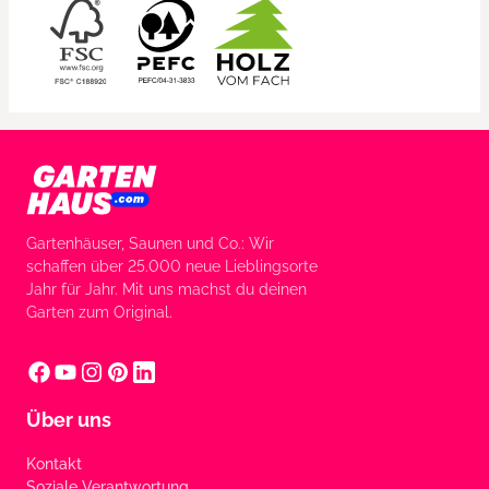
Gartenhäuser, Saunen und Co.: Wir
schaffen über 25.000 neue Lieblingsorte
Jahr für Jahr. Mit uns machst du deinen
Garten zum Original.
Über uns
Kontakt
Soziale Verantwortung