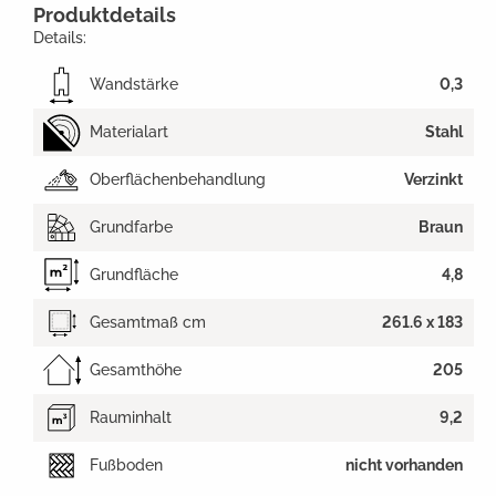
Produktdetails
Details:
Wandstärke
0,3
Materialart
Stahl
Oberflächenbehandlung
Verzinkt
Grundfarbe
Braun
Grundfläche
4,8
Gesamtmaß cm
261.6 x 183
Gesamthöhe
205
Rauminhalt
9,2
Fußboden
nicht vorhanden