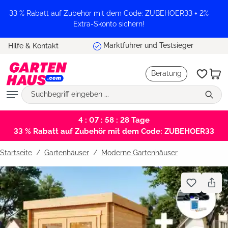
alt springen
33 % Rabatt auf Zubehör mit dem Code: ZUBEHOER33 + 2%
Extra-Skonto sichern!
Marktführer und Testsieger
Hilfe & Kontakt
Beratung
4 : 07 : 58 : 28
Tage
33 % Rabatt auf Zubehör mit dem Code: ZUBEHOER33
Startseite
Gartenhäuser
/
Moderne Gartenhäuser
Bildergalerie überspringen