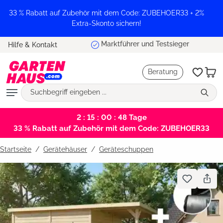
alt springen
33 % Rabatt auf Zubehör mit dem Code: ZUBEHOER33 + 2%
Extra-Skonto sichern!
Marktführer und Testsieger
Hilfe & Kontakt
Beratung
2 : 15 : 00 : 47
Tage
33 % Rabatt auf Zubehör mit dem Code: ZUBEHOER33
Startseite
Gerätehäuser
/
Geräteschuppen
Bildergalerie überspringen