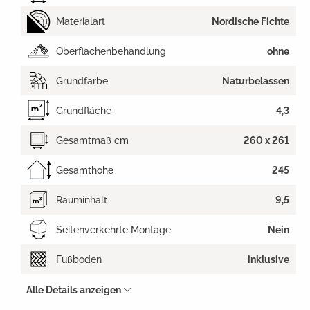
Materialart
Nordische Fichte
Oberflächenbehandlung
ohne
Grundfarbe
Naturbelassen
Grundfläche
4,3
Gesamtmaß cm
260 x 261
Gesamthöhe
245
Rauminhalt
9,5
Seitenverkehrte Montage
Nein
Fußboden
inklusive
Alle Details anzeigen