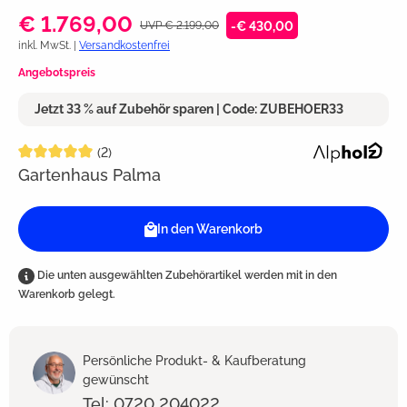
€ 1.769,00
UVP € 2.199,00
-€ 430,00
inkl. MwSt. |
Versandkostenfrei
Angebotspreis
Jetzt 33 % auf Zubehör sparen | Code: ZUBEHOER33
Durchschnittliche Bewertung von 5 von 5 Sternen
(2)
Gartenhaus Palma
In den Warenkorb
Die unten ausgewählten Zubehörartikel werden mit in den
Warenkorb gelegt.
Persönliche Produkt- & Kaufberatung
gewünscht
Tel: 0720 204022