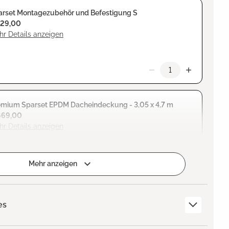
arset Montagezubehör und Befestigung S
129,00
r Details anzeigen
emium Sparset EPDM Dacheindeckung - 3,05 x 4,7 m
669,00
r Details anzeigen
Mehr anzeigen
es