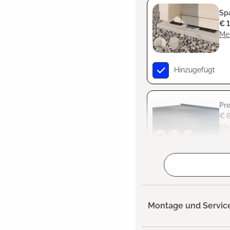
Sp
€ 
Meh
Hinzugefügt
Pr
€ 
Meh
Hinzugefügt
Montage und Servic