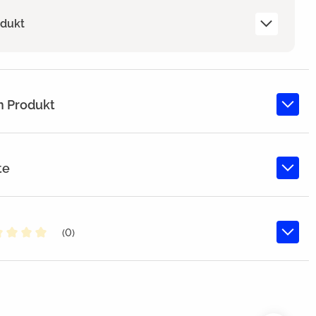
odukt
m Produkt
te
(0)
chschnittliche Bewertung von 0 von 5 Sternen