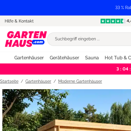
springen
Zur Hauptnavigation springen
33 % Ra
Hilfe & Kontakt
Gartenhäuser
Gerätehäuser
Sauna
Hot Tub & C
3 : 04 :
Startseite
Gartenhäuser
/
Moderne Gartenhäuser
Bildergalerie überspringen