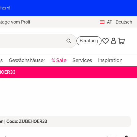
hern!
tage vom Profi
AT
|
Deutsch
Beratung
ns
Gewächshäuser
% Sale
Services
Inspiration
EHOER33
ren | Code: ZUBEHOER33