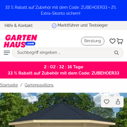
alt springen
33 % Rabatt auf Zubehör mit dem Code: ZUBEHOER33 + 2%
Extra-Skonto sichern!
Marktführer und Testsieger
Hilfe & Kontakt
Beratung
2 : 02 : 32 : 16
Tage
33 % Rabatt auf Zubehör mit dem Code: ZUBEHOER33
Startseite
Gartenpavillons
Bildergalerie überspringen