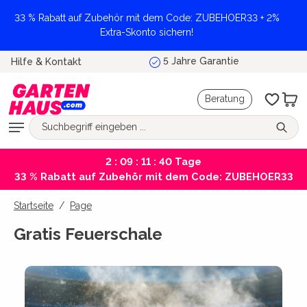
alt springen
33 % Rabatt auf Zubehör mit dem Code: ZUBEHOER33 + 2%
Extra-Skonto sichern!
Marktführer und Testsieger
Hilfe & Kontakt
Beratung
2 : 09 : 11 : 39
Tage
33 % Rabatt auf Zubehör mit dem Code: ZUBEHOER33
Startseite
Page
Gratis Feuerschale