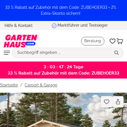
alt springen
33 % Rabatt auf Zubehör mit dem Code: ZUBEHOER33 + 2%
Extra-Skonto sichern!
Marktführer und Testsieger
Hilfe & Kontakt
Beratung
3 : 03 : 47 : 23
Tage
33 % Rabatt auf Zubehör mit dem Code: ZUBEHOER33
Startseite
Carport & Garage
Bildergalerie überspringen