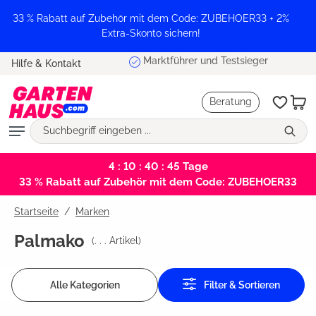
alt springen
33 % Rabatt auf Zubehör mit dem Code: ZUBEHOER33 + 2%
Extra-Skonto sichern!
Marktführer und Testsieger
Hilfe & Kontakt
Beratung
4 : 10 : 40 : 45
Tage
33 % Rabatt auf Zubehör mit dem Code: ZUBEHOER33
Startseite
Marken
Palmako
(
. . .
Artikel)
Alle Kategorien
Filter & Sortieren